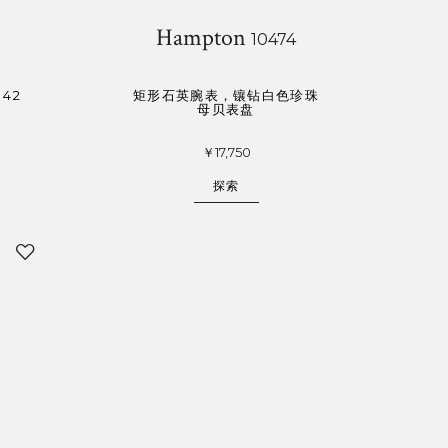
Hampton
10474
42
矩形石英腕表，镶钻白色珍珠
母贝表盘
￥17,750
探索