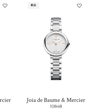
新品
添
添
加
加
至
至
我
我
的
的
收
收
藏
藏
rcier
Joia de Baume & Mercier
10848