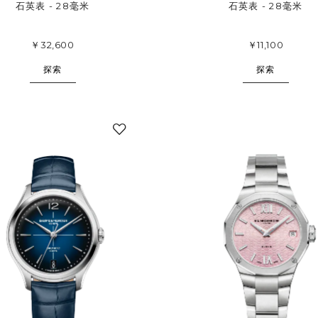
石英表 - 28毫米
石英表 - 28毫米
￥32,600
￥11,100
探索
探索
添
加
至
我
的
收
藏