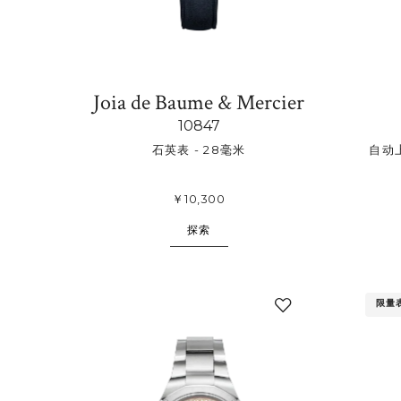
Joia de Baume & Mercier
10847
石英表 - 28毫米
自动
￥10,300
探索
限量
添
加
至
我
的