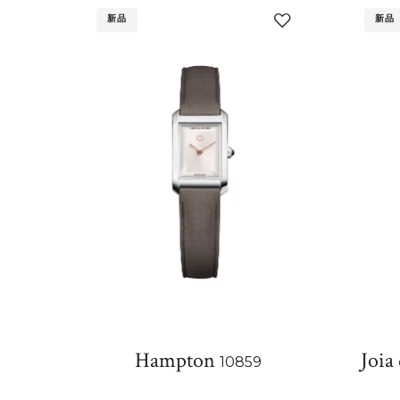
新品
新品
添
加
至
我
的
收
藏
Hampton
Joia
10859