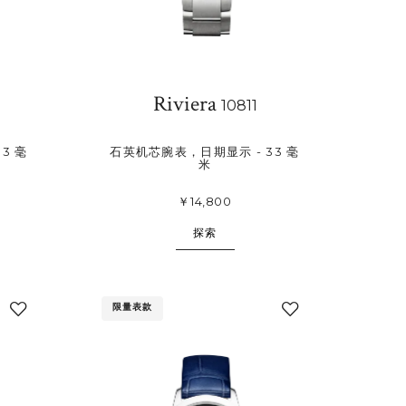
Riviera
10811
3 毫
石英机芯腕表，日期显示 - 33 毫
米
￥14,800
探索
限量表款
添
添
加
加
至
至
我
我
的
的