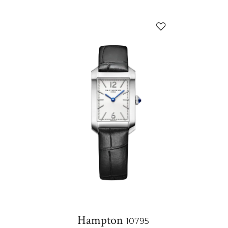
添
加
至
我
的
收
藏
Hampton
10795