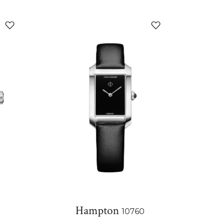
添
添
加
加
至
至
我
我
的
的
收
收
藏
藏
Hampton
10760