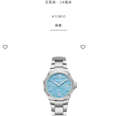
石英表 - 28毫米
￥11,800
探索
添
添
加
加
至
至
我
我
的
的
收
收
藏
藏