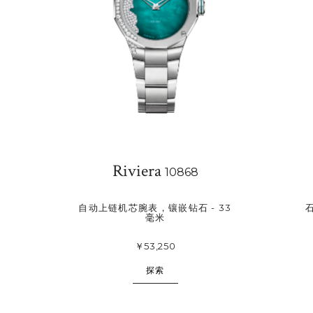
Riviera
10868
自动上链机芯腕表，镶嵌钻石 - 33
石
毫米
￥53,250
探索