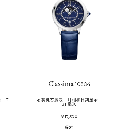
收
收
藏
藏
Classima
10804
 31
石英机芯腕表，月相和日期显示 -
31 毫米
￥17,500
探索