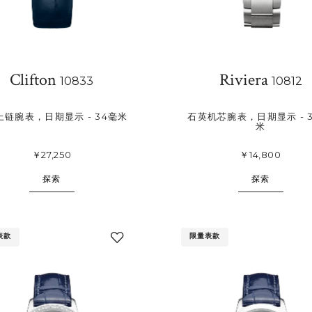
Clifton
Riviera
10833
10812
上链腕表，日期显示 - 34毫米
石英机芯腕表，日期显示 - 3
米
￥27,250
￥14,800
探索
探索
表款
限量表款
添
加
至
我
的