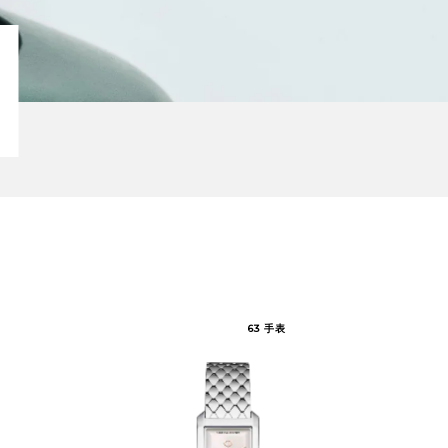
新品
添
添
63
手表
加
加
至
至
我
我
的
的
收
收
藏
藏