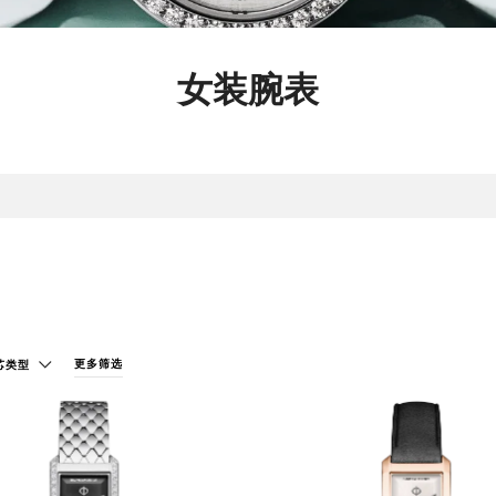
女装腕表
新品
添
更多筛选
芯类型
加
至
我
的
收
藏