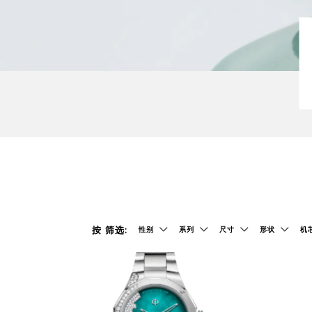
新品
新品
添
按 筛选:
性别
系列
尺寸
形状
机
加
至
我
的
收
藏