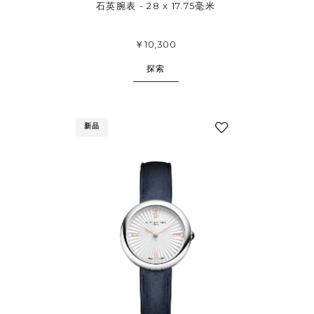
石英腕表 - 28 x 17.75毫米
￥10,300
探索
新品
添
加
至
我
的
收
藏