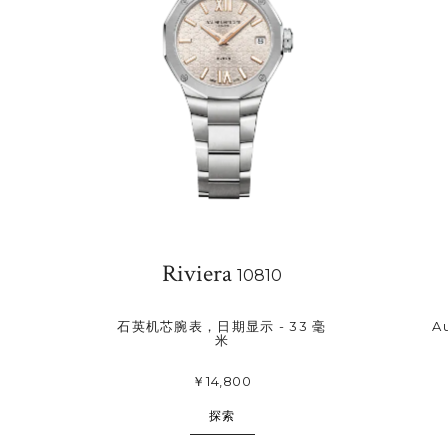
收
藏
Riviera
10810
石英机芯腕表，日期显示 - 33 毫
A
米
￥14,800
探索