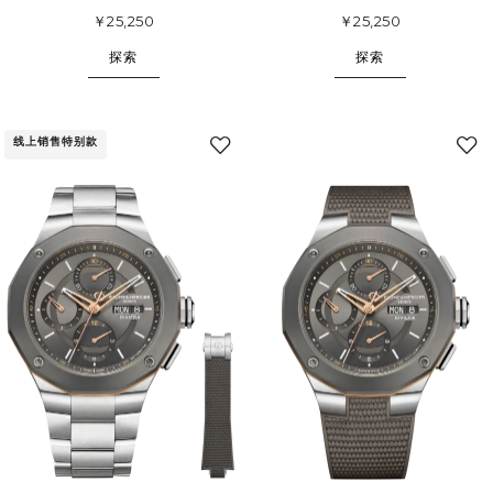
￥25,250
￥25,250
探索
探索
线上销售特别款
添
加
至
我
的
收
藏