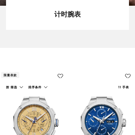
计时腕表
限量表款
添
加
按 筛选
排序条件
11
手表
至
我
的
收
藏