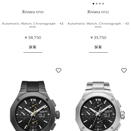
Riviera
Riviera
10750
10722
Automatic Watch, Chronograph - 43
Automatic Watch, Chronograph - 43
mm
mm
￥38,750
￥35,750
探索
探索
添
加
至
我
的
收
藏