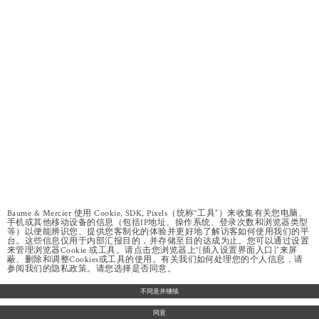
Baume & Mercier 使用 Cookie, SDK, Pixels（统称“工具”）来收集有关您电脑、
手机或其他移动设备的信息（包括IP地址、操作系统、登录次数和浏览器类型
等）以便能辨识您、提供您客制化的体验并更好地了解访客如何使用我们的平
台。这些信息仅用于内部汇报目的，并存储至目的达成为止。您可以通过设置
来管理浏览器Cookie 或工具。请点击您浏览器上“[插入设置界面入口]”来屏
蔽、删除和调整Cookies或工具的使用。有关我们如何处理您的个人信息，请
参阅我们的隐私政策。请您选择是否同意。
不同意并继续
同意