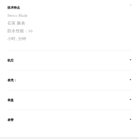
技术特点
Swiss Made
石英 腕表
防水性能：50
小时, 分钟
机芯
表壳：
表盘
表带