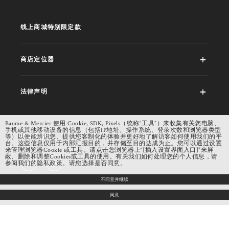
线上商城特别限定款
商店定位器
法律声明
Baume & Mercier 使用 Cookie, SDK, Pixels（统称“工具”）来收集有关您电脑、
手机或其他移动设备的信息（包括IP地址、操作系统、登录次数和浏览器类型
社交网络
等）以便能辨识您、提供您客制化的体验并更好地了解访客如何使用我们的平
台。这些信息仅用于内部汇报目的，并存储至目的达成为止。您可以通过设置
来管理浏览器Cookie 或工具。请点击您浏览器上“[插入设置界面入口]”来屏
蔽、删除和调整Cookies或工具的使用。有关我们如何处理您的个人信息，请
参阅我们的隐私政策。请您选择是否同意。
不同意并继续
同意