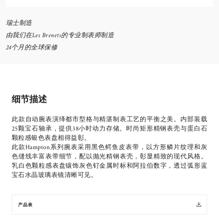
瑞士制造
由我们在Les Brenets的专业制表师制造
24个月的全球保修
细节描述
此款自动腕表演绎都市型格与精湛制表工艺的平衡之美。内部装载
25颗宝石轴承，提供38小时动力存储。时尚矩形精钢表壳与蛋白石
颗粒感银色表盘相得益彰。
此款Hampton系列腕表采用黑色鳄鱼皮表带，以方形鳞片纹理和灰
色缝线丰富表带细节，配以抛光精钢表壳，彰显精致的现代风格。
乳白色颗粒感表盘镶饰灰色钌金属时标和阿拉伯数字，透过弧形蓝
宝石水晶玻璃表镜清晰可见。
产品表