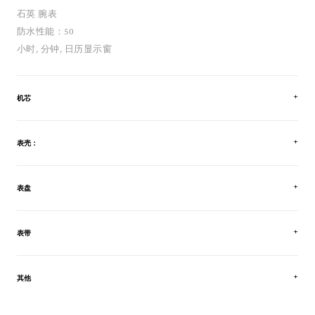
石英 腕表
防水性能：50
小时, 分钟, 日历显示窗
机芯
表壳：
表盘
表带
其他