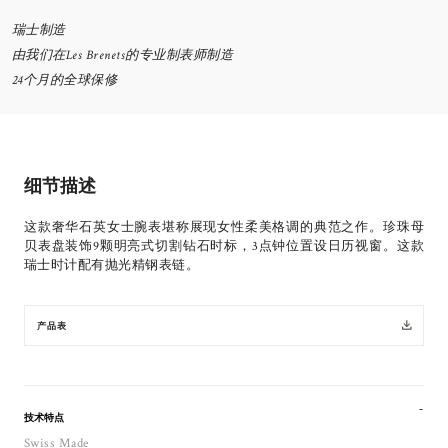
瑞士制造
由我们在Les Brenets的专业制表师制造
24个月的全球保修
细节描述
这款奢华石英女士腕表堪称展现女性柔美格调的典范之作。珍珠母
贝表盘装饰9颗明亮式切割钻石时标，3点钟位置设日历视窗。这款
瑞士时计配有抛光精钢表链。
产品表
技术特点
Swiss Made