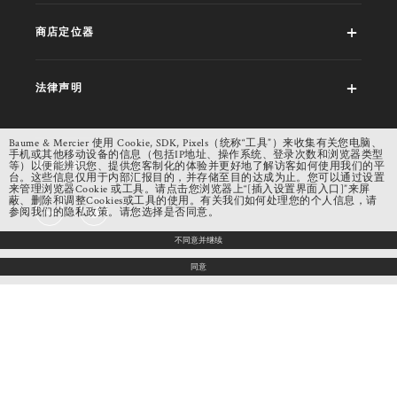
商店定位器
法律声明
Baume & Mercier 使用 Cookie, SDK, Pixels（统称“工具”）来收集有关您电脑、
手机或其他移动设备的信息（包括IP地址、操作系统、登录次数和浏览器类型
社交网络
等）以便能辨识您、提供您客制化的体验并更好地了解访客如何使用我们的平
台。这些信息仅用于内部汇报目的，并存储至目的达成为止。您可以通过设置
来管理浏览器Cookie 或工具。请点击您浏览器上“[插入设置界面入口]”来屏
蔽、删除和调整Cookies或工具的使用。有关我们如何处理您的个人信息，请
参阅我们的隐私政策。请您选择是否同意。
不同意并继续
同意