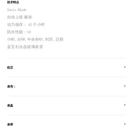
技术特点
Swiss Made
自动上链 腕表
动力储存： 42 个小时
防水性能：50
小时, 分钟, 中央秒针, 时区, 日期
蓝宝石水晶玻璃表背
机芯
表壳：
表盘
表带