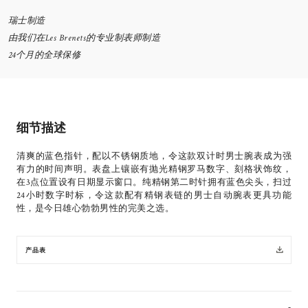
瑞士制造
由我们在Les Brenets的专业制表师制造
24个月的全球保修
细节描述
清爽的蓝色指针，配以不锈钢质地，令这款双计时男士腕表成为强
有力的时间声明。表盘上镶嵌有抛光精钢罗马数字、刻格状饰纹，
在3点位置设有日期显示窗口。纯精钢第二时针拥有蓝色尖头，扫过
24小时数字时标，令这款配有精钢表链的男士自动腕表更具功能
性，是今日雄心勃勃男性的完美之选。
产品表