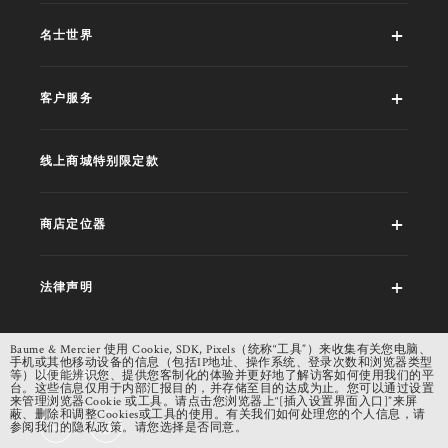
名士世界
客户服务
线上商城特别限定款
商店定位器
法律声明
Baume & Mercier 使用 Cookie, SDK, Pixels（统称“工具”）来收集有关您电脑、
手机或其他移动设备的信息（包括IP地址、操作系统、登录次数和浏览器类型
社交网络
等）以便能辨识您、提供您客制化的体验并更好地了解访客如何使用我们的平
台。这些信息仅用于内部汇报目的，并存储至目的达成为止。您可以通过设置
来管理浏览器Cookie 或工具。请点击您浏览器上“[插入设置界面入口]”来屏
蔽、删除和调整Cookies或工具的使用。有关我们如何处理您的个人信息，请
参阅我们的隐私政策。请您选择是否同意。