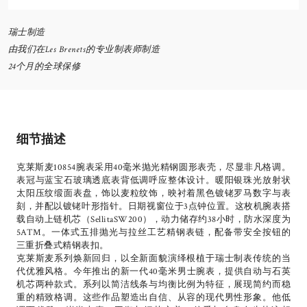
瑞士制造
由我们在Les Brenets的专业制表师制造
24个月的全球保修
细节描述
克莱斯麦10854腕表采用40毫米抛光精钢圆形表壳，尽显非凡格调。
表冠与蓝宝石玻璃透底表背低调呼应整体设计。暖阳银珠光放射状
太阳压纹缎面表盘，饰以麦粒纹饰，映衬着黑色镀铑罗马数字与表
刻，并配以镀铑叶形指针。日期视窗位于3点钟位置。这枚机腕表搭
载自动上链机芯（SellitaSW200），动力储存约38小时，防水深度为
5ATM。一体式五排抛光与拉丝工艺精钢表链，配备带安全按钮的
三重折叠式精钢表扣。
克莱斯麦系列焕新回归，以全新面貌演绎根植于瑞士制表传统的当
代优雅风格。今年推出的新一代40毫米男士腕表，提供自动与石英
机芯两种款式。系列以简洁线条与均衡比例为特征，展现简约而稳
重的精致格调。这些作品塑造出自信、从容的现代男性形象。他低