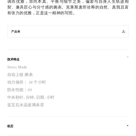
调而优雅，崇尚本真、平衡与细节之美，偏爱与自身人生轨迹相
契、兼具匠心与分寸感的腕表。克莱斯麦所诠释的自然、真我且富
有张力的优雅，正是这一精神的写照。
产品表
技术特点
Swiss Made
自动上链 腕表
动力储存： 38 个小时
防水性能：50
中央秒针, 分钟, 日期, 小时
蓝宝石水晶玻璃表背
机芯