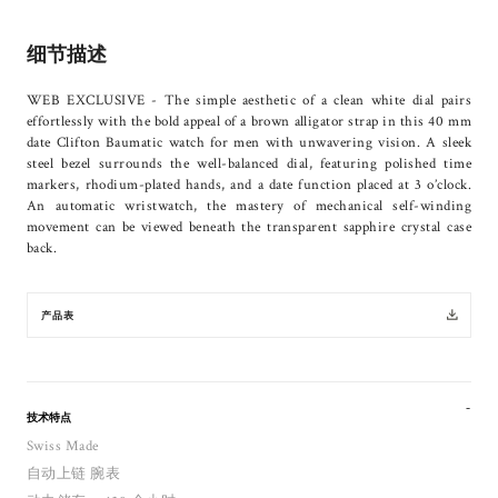
细节描述
WEB EXCLUSIVE - The simple aesthetic of a clean white dial pairs
effortlessly with the bold appeal of a brown alligator strap in this 40 mm
date Clifton Baumatic watch for men with unwavering vision. A sleek
steel bezel surrounds the well-balanced dial, featuring polished time
markers, rhodium-plated hands, and a date function placed at 3 o’clock.
An automatic wristwatch, the mastery of mechanical self-winding
movement can be viewed beneath the transparent sapphire crystal case
back.
产品表
技术特点
Swiss Made
自动上链 腕表