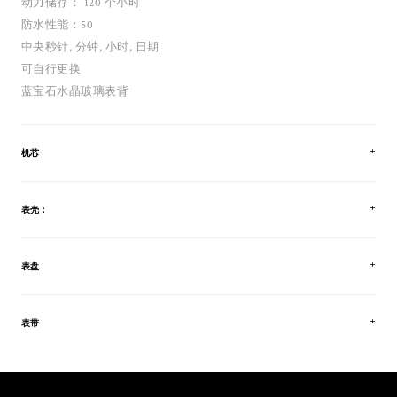
动力储存： 120 个小时
防水性能：50
中央秒针, 分钟, 小时, 日期
可自行更换
蓝宝石水晶玻璃表背
机芯
表壳：
表盘
表带