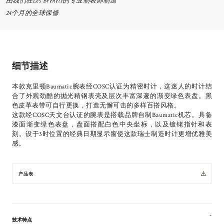
由我们在Les Brenets的专业制表师制造
24个月的全球保修
细节描述
本款克里顿Baumatic腕表经COSC认证为精密时计，这迷人的时计结
合了外观劲酷的抛光精钢表壳及层次丰富深邃的渐变绿色表盘。黑
色皮革表带可自行更换，打造无懈可击的多样百搭风格。
这款经COSC天文台认证的腕表是搭载品牌自制Baumatic机芯。具备
漆面渐变绿色表盘，盘面搭配白色中央坐标，以及镀铑指针和表
刻。设于3时位置的经典日期显示窗使这款瑞士制造时计更增优雅美
感。
产品表
技术特点