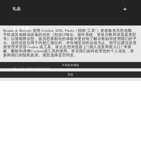
礼品
名士世界
Baume & Mercier 使用 Cookie, SDK, Pixels（统称“工具”）来收集有关您电脑、
手机或其他移动设备的信息（包括IP地址、操作系统、登录次数和浏览器类型
等）以便能辨识您、提供您客制化的体验并更好地了解访客如何使用我们的平
台。这些信息仅用于内部汇报目的，并存储至目的达成为止。您可以通过设置
来管理浏览器Cookie 或工具。请点击您浏览器上“[插入设置界面入口]”来屏
客户服务
蔽、删除和调整Cookies或工具的使用。有关我们如何处理您的个人信息，请
参阅我们的隐私政策。请您选择是否同意。
不同意并继续
线上商城特别限定款
同意
商店定位器
法律声明
社交网络