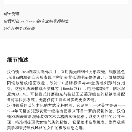
瑞士制造
由我们在Les Brenets的专业制表师制造
24个月的全球保修
细节描述
汉伯顿10860腕表为迷你尺寸，采用抛光精钢长方形表壳。镶嵌黑色
玛瑙石的精钢凸圆形表冠与密闭表背低调呼应整体设计。阶梯式暖
阳银放射纹缎面表盘，映衬PHI品牌标识与4N金质感剑形时分指
针。这枚机腕表搭载石英机芯（Ronda 751），电池储能5年，防水深
度为5ATM。可替换式打磨抛光与拉丝工艺菱形组合的精钢表带配
备可靠快拆系统，无需任何工具即可实现更换表链。
汉伯顿系列以艺术化的方式诠释时间。它诞生于一次美学突破——
1994年问世的矩形表壳一经推出便带来耳目一新的视觉体验。汉伯
顿XS腕表重新演绎装饰艺术风格的永恒优雅，以更为精巧的尺寸呈
现，精准捕捉现代女性气质的精髓。 它是追求造型腕表、崇尚极简
美学和秉持当代风格的女性的极致理想之选。