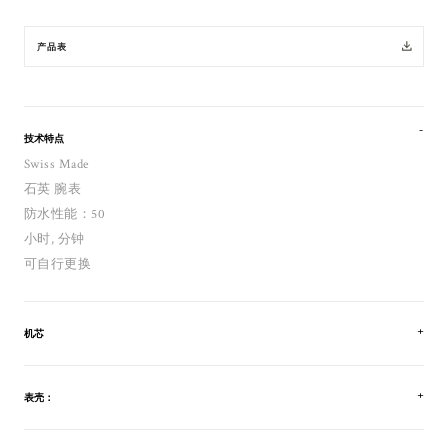
产品表
技术特点
Swiss Made
石英 腕表
防水性能：50
小时, 分钟
可自行更换
机芯
表壳：