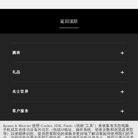
返回顶部
腕表
礼品
名士世界
客户服务
Baume & Mercier 使用 Cookie, SDK, Pixels（统称“工具”）来收集有关您电脑、
手机或其他移动设备的信息（包括IP地址、操作系统、登录次数和浏览器类型
线上商城特别限定款
等）以便能辨识您、提供您客制化的体验并更好地了解访客如何使用我们的平
台。这些信息仅用于内部汇报目的，并存储至目的达成为止。您可以通过设置