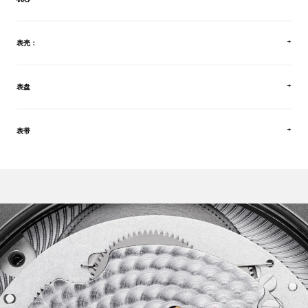
表壳：
表盘
表带