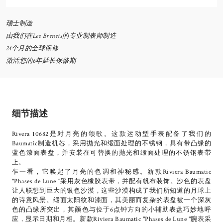
瑞士制造
由我们在Les Brenets的专业制表师制造
24个月的全球保修
激活您的6年延长保修期
细节描述
Rivera 10682是对月亮的颂歌。这款运动型手表配备了我们的
Baumatic制造机芯，采用抛光和缎面处理的不锈钢，具有带凸缘的
蓝色漆面表盘，并安装在可替换的抛光和缎面处理的不锈钢表带
上。
乍一看，它唤起了月亮的色调和神秘感。新款Riviera Baumatic
"Phases de Lune "采用灰色橡胶表带，并配有帆布装饰。沙色的表盘
让人联想到巨大的银色沙漠，这些沙漠构成了我们所知道的月球上
的诗意风景。缎面太阳纹和漆面，其美丽而复杂的表盘被一个深灰
色的凸缘所突出，其颜色与位于6点钟方向的小辅助表盘巧妙地呼
应，显示日期和月相。新款Riviera Baumatic "Phases de Lune "腕表采