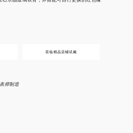
宝石水晶玻璃表背，并搭配可自行更换的红色橡
莅临精品店铺试戴
业制表师制造