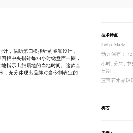
技术特点
Swiss Made
的时计，借助第四根指针的睿智设计，
动力储存： 42
四根中央指针每24小时绕盘面一圈，
小时, 分钟, 中
准地指示出旅居地的当地时间。这款全
日期
0米，充分体现出品牌对当今制表业的
蓝宝石水晶玻
机芯
表壳：