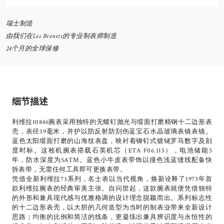
瑞士制造
由我们在Les Brenets的专业制表师制造
24个月的全球保修
细节描述
利维拉10846腕表采用独特的无螺钉抛光与缎面打磨精钢十二边形表
壳，表径39毫米，并护以防反射防刮伤蓝宝石水晶玻璃表镜表镜。
蓝色太阳缎面打磨的山海纹表盘，映衬着铆钉式镀铑罗马数字及刻
度时标。这枚机腕表搭载石英机芯（ETA F06.115），电池储能5
年，防水深度为5ATM。蓝色小牛皮表带饰以撞色浅蓝缝线配备快
拆表带，无需任何工具即可更换表带。
凭借全新利维拉73系列，名士表以当代视角，焕新诠释了1973年首
款利维拉腕表的经典审美主张。自问世起，这款腕表就便凭借独特
的外形和兼具现代感与优雅格调的设计理念脱颖而出。系列标志性
的十二边形表壳，以大胆的几何造型为当时的制表业带来全新设计
思路；均衡的比例和简洁的线条，更凝练出兼具辨识度与永恒性的