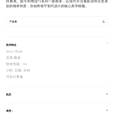
经典美。如今利维拉73系列一脉相承，以现代手法重新演绎历史表
款的独有特质，亦始终恪守初代设计的核心美学精髓。
产品表
技术特点
Swiss Made
石英 腕表
防水性能：50
小时, 日期, 分钟
可自行更换
机芯
表壳：