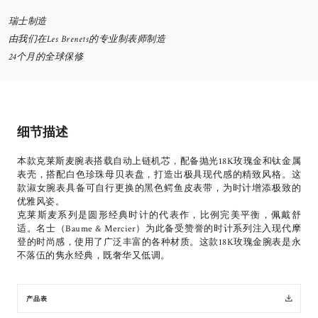
瑞士制造
由我们在Les Brenets的专业制表师制造
24个月的全球保修
细节描述
本款克莱斯麦腕表搭载自动上链机芯，配备抛光18K玫瑰金和钛金属
表壳，搭配白色珍珠母贝表盘，打造出极具现代感的精致风格。这
款淑女腕表具备可自行更换的黑色鳄鱼皮表带，为时计增添极致的
优雅风姿。
克莱斯麦系列是圆形经典时计的代表作，比例完美平衡，佩戴舒
适。名士（Baume & Mercier）为此备受赞誉的时计系列注入现代摩
登的时尚感，使用了广泛丰富的各种材质。这款18K玫瑰金腕表是永
不落伍的隽永经典，既奢华又低调。
产品表