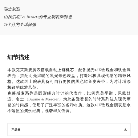
瑞士制造
由我们在Les Brenets的专业制表师制造
24个月的全球保修
细节描述
本款克莱斯麦腕表搭载自动上链机芯，配备抛光18K玫瑰金和钛金属
表壳，搭配明亮温暖的乳光银色表盘，打造出极具现代感的精致风
格。这款绅士腕表具备可自行更换的黑色鳄鱼皮表带，为时计增添
极致的优雅风范。
克莱斯麦系列是圆形经典时计的代表作，比例完美平衡，佩戴舒
适。名士（Baume & Mercier）为此备受赞誉的时计系列注入现代摩
登的时尚感，使用了广泛丰富的各种材质。这款18K玫瑰金腕表是永
不落伍的隽永经典，既奢华又低调。
产品表