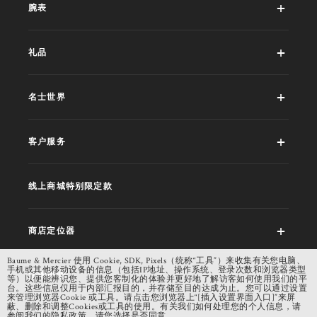
腕表
礼品
名士世界
客户服务
线上商城特别限定款
商店定位器
Baume & Mercier 使用 Cookie, SDK, Pixels（统称“工具”）来收集有关您电脑、
手机或其他移动设备的信息（包括IP地址、操作系统、登录次数和浏览器类型
法律声明
等）以便能辨识您、提供您客制化的体验并更好地了解访客如何使用我们的平
台。这些信息仅用于内部汇报目的，并存储至目的达成为止。您可以通过设置
来管理浏览器Cookie 或工具。请点击您浏览器上“[插入设置界面入口]”来屏
蔽、删除和调整Cookies或工具的使用。有关我们如何处理您的个人信息，请
参阅我们的隐私政策。请您选择是否同意。