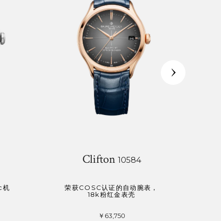
Clifton
10584
c机
荣获COSC认证的自动腕表，
荣
18k粉红金表壳
￥63,750