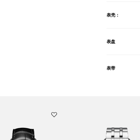
表壳：
表盘
表带