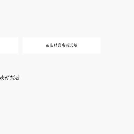
莅临精品店铺试戴
业制表师制造