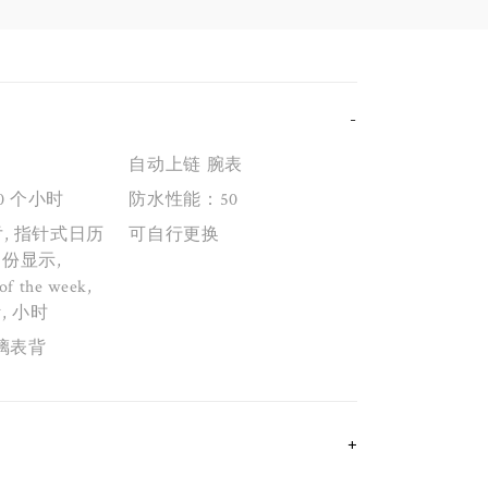
自动上链 腕表
0 个小时
防水性能：50
亏, 指针式日历
可自行更换
月份显示,
of the week,
, 小时
璃表背