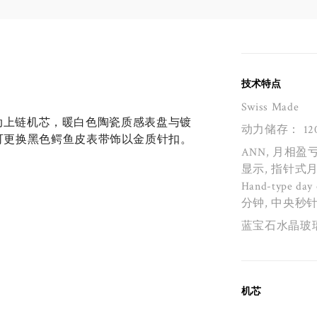
技术特点
Swiss Made
载自动上链机芯，暖白色陶瓷质感表盘与镀
动力储存： 12
可更换黑色鳄鱼皮表带饰以金质针扣。
ANN, 月相盈
显示, 指针式
Hand-type day 
分钟, 中央秒针
蓝宝石水晶玻
机芯