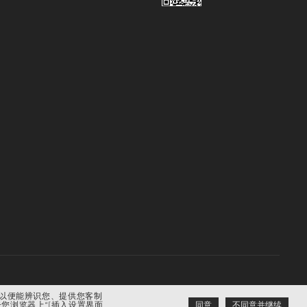
类型等）以便能辨识您、提供您客制
您浏览器上“[插入设置界面
同意
不同意并继续